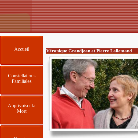
Accueil
Véronique Grandjean et Pierre Lallemand
Constellations
Familiales
Apprivoiser la
Mort