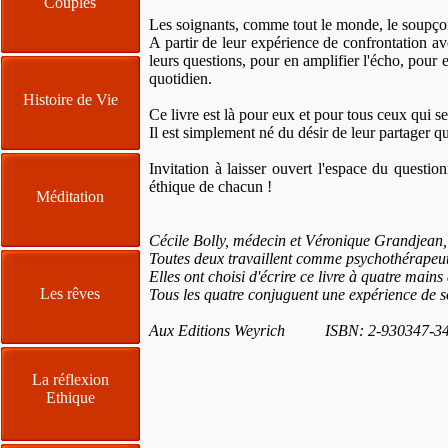
Couples
Les soignants, comme tout le monde, le soupçon
A partir de leur expérience de confrontation ave
leurs questions, pour en amplifier l'écho, pour e
quotidien.
Histoire de Vie
Ce livre est là pour eux et pour tous ceux qui s
Il est simplement né du désir de leur partager q
Invitation à laisser ouvert l'espace du question
éthique de chacun !
Méditation
Cécile Bolly, médecin et Véronique Grandjean, i
Toutes deux travaillent comme psychothérapeut
Elles ont choisi d'écrire ce livre à quatre main
Les rêves
Tous les quatre conjuguent une expérience de soi
Aux Editions Weyrich ISBN: 2-930347-34
La réflexion
Ethique