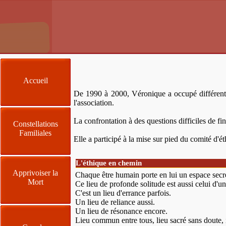
Accueil
De 1990 à 2000, Véronique a occupé différents p
l'association.
La confrontation à des questions difficiles de fi
Constellations
Familiales
Elle a participé à la mise sur pied du comité d'é
L'éthique en chemin
Apprivoiser la
Chaque être humain porte en lui un espace secret
Mort
Ce lieu de profonde solitude est aussi celui d'un
C'est un lieu d'errance parfois.
Un lieu de reliance aussi.
Un lieu de résonance encore.
Lieu commun entre tous, lieu sacré sans doute, i