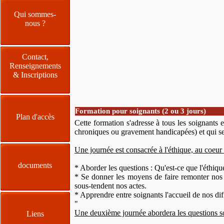
Qui sommes-
nous ?
Contact,
Renseignements
& Inscriptions
Formation pour soignants (2 ou 3 jours)
Plan d'accès
Cette formation s'adresse à tous les soignants 
chroniques ou gravement handicapées) et qui se
Une journée est consacrée à l'éthique, au coeur 
documents
* Aborder les questions : Qu'est-ce que l'éthiq
* Se donner les moyens de faire remonter nos 
sous-tendent nos actes.
* Apprendre entre soignants l'accueil de nos dif
"
Une deuxième journée abordera les questions so
Liens