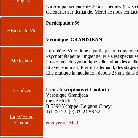
Couples
Un soir par semaine de 20 à 21 heures. (Hors c
Calendrier sur demande. Merci de nous contacte
Participation:
5€
Histoire de Vie
Véronique GRANDJEAN
Infirmière, Véronique a participé au mouvement n
Psychothérapeute jungienne, elle s'est spéciali
Méditation
Passionnée de symbolique, elle anime des atelie
Et avec son mari, Pierre Lallemand, des stages 
Elle pratique la méditation depuis 25 ans dans d
Lieu , Inscriptions et Contact :
Les rêves
Véronique Grandjean
rue de Flochi, 5
B-5590 Ychippe (Leignon-Ciney)
Tél: 00 32- (0) 83 21 56 32
La réflexion
Ethique
envoyer un Mail