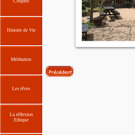
Couples
Histoire de Vie
Méditation
Les rêves
La réflexion
Ethique