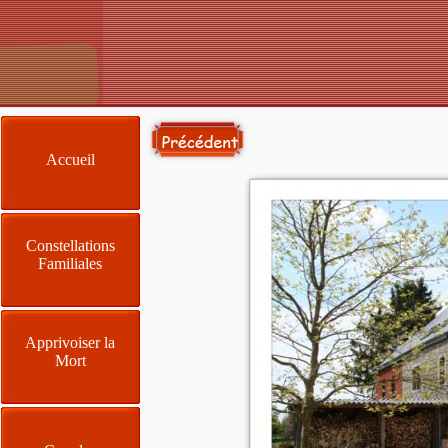
Accueil
Constellations
Familiales
Apprivoiser la
Mort